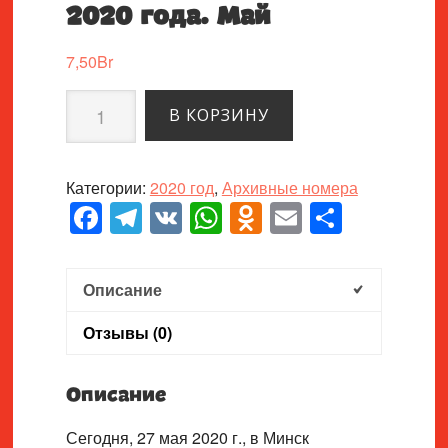
2020 года. Май
7,50
Br
Количество
В КОРЗИНУ
товара
ЧЕТВЁРТЫЙ
выпуск
Категории:
2020 год
,
Архивные номера
2020
Facebook
Telegram
VK
WhatsApp
Odnoklassnik
Email
Отпра
года.
Май
Описание
Отзывы (0)
Описание
Сегодня, 27 мая 2020 г., в Минск