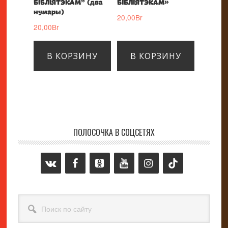
БІБЛІЯТЭКАМ” (два
БІБЛІЯТЭКАМ»
нумары)
20,00
Br
20,00
Br
В КОРЗИНУ
В КОРЗИНУ
ПОЛОСОЧКА В СОЦСЕТЯХ
Основной
сайдбар
Поиск
по
сайту