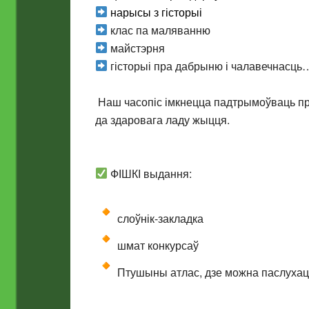
нарысы з гісторыі
клас па маляванню
майстэрня
гісторыі пра дабрыню і чалавечнасць
Наш часопіс імкнецца падтрымоўваць п
да здаровага ладу жыцця.
ФІШКІ выдання:
слоўнік-закладка
шмат конкурсаў
Птушыны атлас, дзе можна паслухац