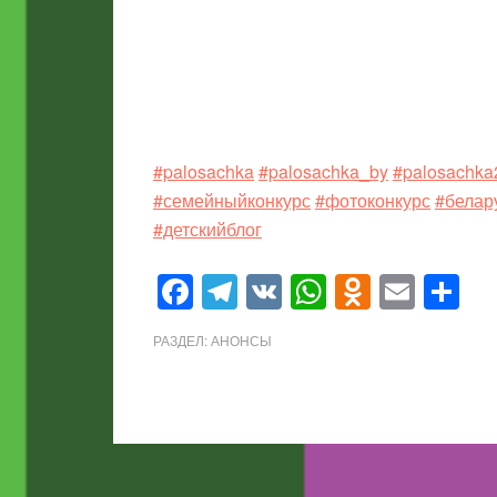
#palosachka
#palosachka_by
#palosachka
#семейныйконкурс
#фотоконкурс
#белар
#детскийблог
Facebook
Telegram
VK
WhatsApp
Odnokla
Emai
О
РАЗДЕЛ:
АНОНСЫ