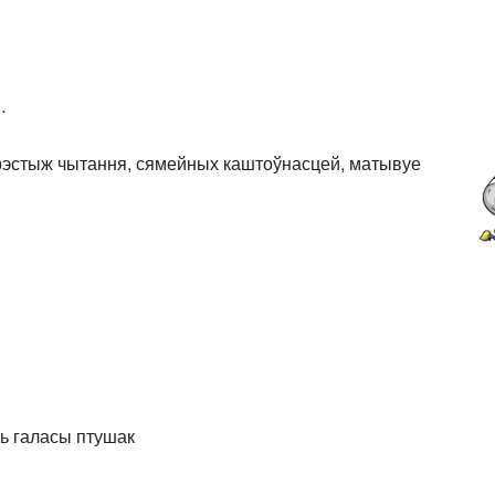
…
рэстыж чытання, сямейных каштоўнасцей, матывуе
ь галасы птушак