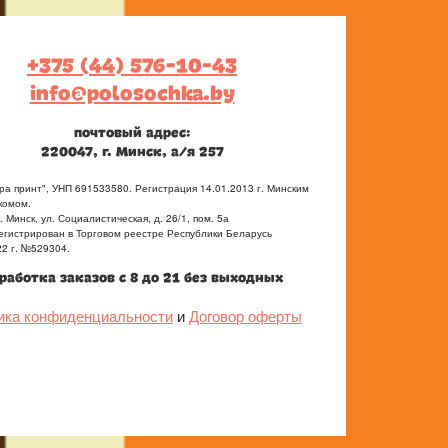
+375 (44) 576-10-43
info@polosochka.by
почтовый адрес:
220047, г. Минск, а/я 257
а принт", УНП 691533580. Регистрация 14.01.2013 г. Минским
комом.
. Минск, ул. Социалистическая, д. 26/1, пом. 5а
егистрирован в Торговом реестре Республики Беларусь
22 г. №529304.
работка заказов с 8 до 21 без выходных
ика конфиденциальности
и
Договор оферты