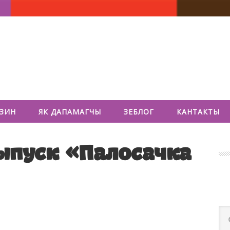
ЗИН
ЯК ДАПАМАГЧЫ
ЗЕБЛОГ
КАНТАКТЫ
О
ыпуск «Палосачка
с
По
по