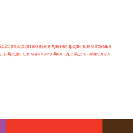
2023
#полосатаягазета
#детямиродителям
#семья
усь
#родителям
#ямама
#конкурс
#детскийжурнал
ssniki
l
тправить