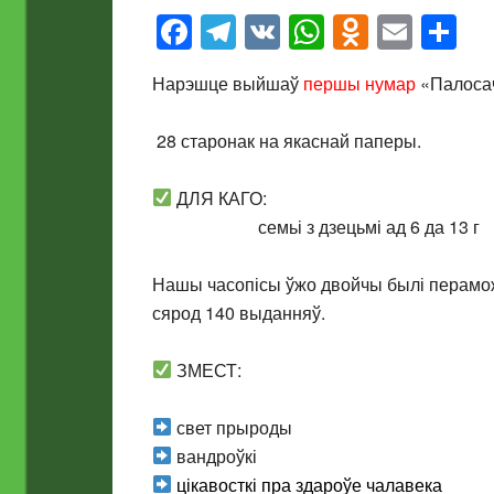
Facebook
Telegram
VK
WhatsApp
Odnokla
Emai
О
Нарэшце выйшаў
першы нумар
«Палосач
28 старонак на якаснай паперы.
ДЛЯ КАГО:
семьі з дзецьмі ад 6 да 13 г
Нашы часопісы ўжо двойчы былі перамож
сярод 140 выданняў.
ЗМЕСТ:
свет прыроды
вандроўкі
цікавосткі пра здароўе чалавека