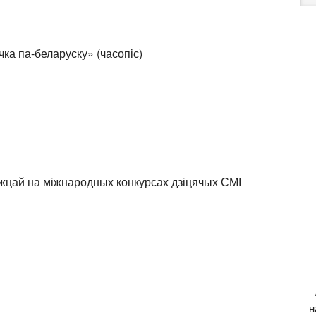
са
ssniki
l
тправить
ка па-беларуску» (часопіс)
цай на міжнародных конкурсах дзіцячых СМІ
н