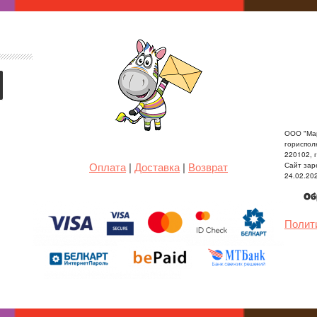
ООО "Мар
гориспол
220102, г
Оплата
|
Доставка
|
Возврат
Сайт зар
24.02.20
Об
Полит